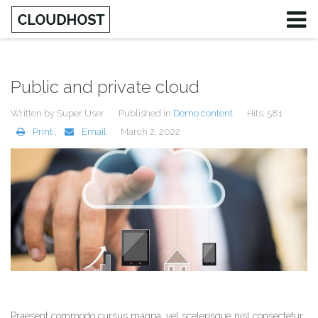
Public and private cloud
Written by
Super User
Published in
Demo content
Hits: 581
Print
,
Email
March 2, 2022
Praesent commodo cursus magna, vel scelerisque nisl consectetur