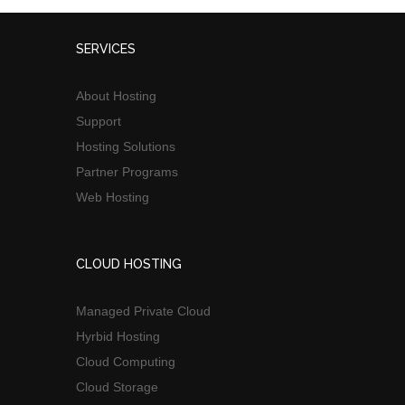
SERVICES
About Hosting
Support
Hosting Solutions
Partner Programs
Web Hosting
CLOUD HOSTING
Managed Private Cloud
Hyrbid Hosting
Cloud Computing
Cloud Storage