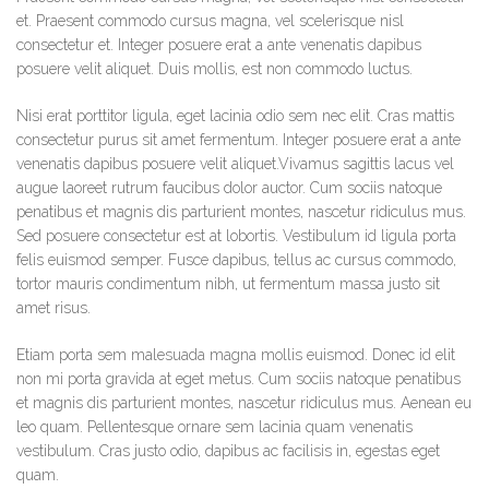
et. Praesent commodo cursus magna, vel scelerisque nisl
consectetur et. Integer posuere erat a ante venenatis dapibus
posuere velit aliquet. Duis mollis, est non commodo luctus.
Nisi erat porttitor ligula, eget lacinia odio sem nec elit. Cras mattis
consectetur purus sit amet fermentum. Integer posuere erat a ante
venenatis dapibus posuere velit aliquet.Vivamus sagittis lacus vel
augue laoreet rutrum faucibus dolor auctor. Cum sociis natoque
penatibus et magnis dis parturient montes, nascetur ridiculus mus.
Sed posuere consectetur est at lobortis. Vestibulum id ligula porta
felis euismod semper. Fusce dapibus, tellus ac cursus commodo,
tortor mauris condimentum nibh, ut fermentum massa justo sit
amet risus.
Etiam porta sem malesuada magna mollis euismod. Donec id elit
non mi porta gravida at eget metus. Cum sociis natoque penatibus
et magnis dis parturient montes, nascetur ridiculus mus. Aenean eu
leo quam. Pellentesque ornare sem lacinia quam venenatis
vestibulum. Cras justo odio, dapibus ac facilisis in, egestas eget
quam.